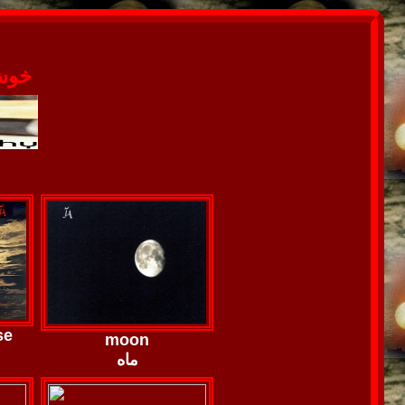
~ خوش آمدید
se
moon
ماه