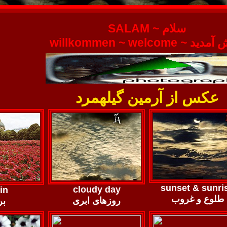
SALAM ~ سلام
willkommen ~ welcome 
عکس از آرمین گیله​مرد
sunset & sunri
cloudy day
in
طلوع و غروب
روزهای ابری
بر