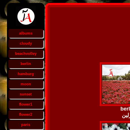
albums
cloudy
beachvolley
berlin
hamburg
moon
sunset
flower1
berl
flower2
لین
paris