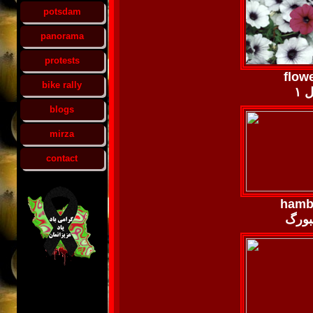
potsdam
panorama
protests
flowe
bike rally
 ۱
blogs
mirza
contact
hamb
بورگ