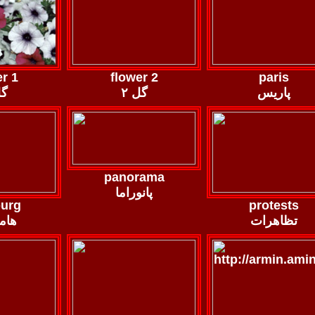
r 1
flower 2
paris
پاریس
گل ۲
گل
panorama
پانوراما
urg
protests
تظاهرات
هام